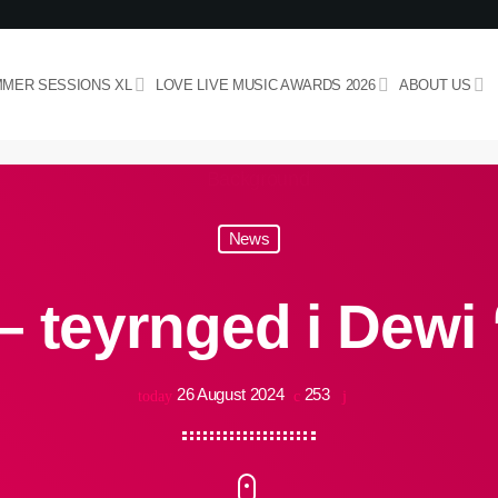
MER SESSIONS XL
LOVE LIVE MUSIC AWARDS 2026
ABOUT US
News
– teyrnged i Dewi 
26 August 2024
253
today