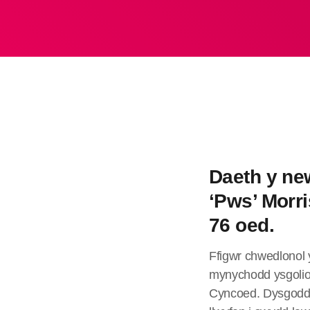
Daeth y new
‘Pws’ Morri
76 oed.
Ffigwr chwedlonol 
mynychodd ysgolion
Cyncoed. Dysgodd a