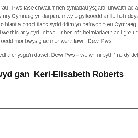
orau i Pws fase chwalu’r hen syniadau ysgarol unwaith ac a
mry Cymraeg yn darparu mwy o gyfleoedd anffurfiol i ddy
dd o blant a phobl ifanc sydd ddim yn defnyddio eu Cymraeg t
i weithio ar y cyd i chwalu’r hen ofn beirniadaeth ac i greu
th oedd mor bwysig ac mor werthfawr i Dewi Pws.
edl a chysga’n dawel, Dewi Pws – welwn ni byth ‘mo dy de
wyd gan Keri-Elisabeth Roberts