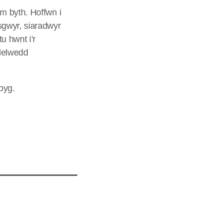
m byth. Hoffwn i
sgwyr, siaradwyr
u hwnt i’r
 delwedd
byg.