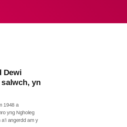
d Dewi
 salwch, yn
ym 1948 a
thro yng Ngholeg
n a’i angerdd am y