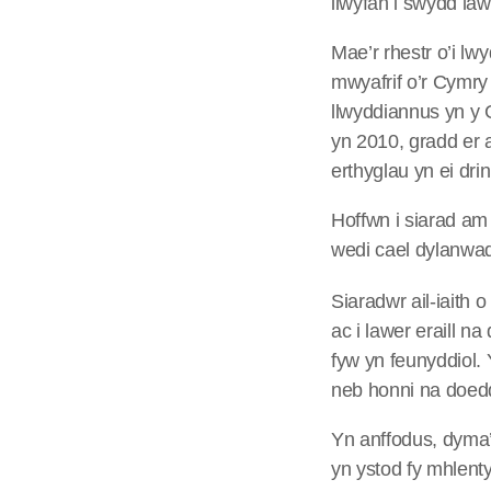
llwyfan i swydd l
Mae’r rhestr o’i l
mwyafrif o’r Cymry
llwyddiannus yn y 
yn 2010, gradd er 
erthyglau yn ei drin
Hoffwn i siarad a
wedi cael dylanwad 
Siaradwr ail-iaith
ac i lawer eraill n
fyw yn feunyddiol.
neb honni na doedd
Yn anffodus, dyma
yn ystod fy mhlent