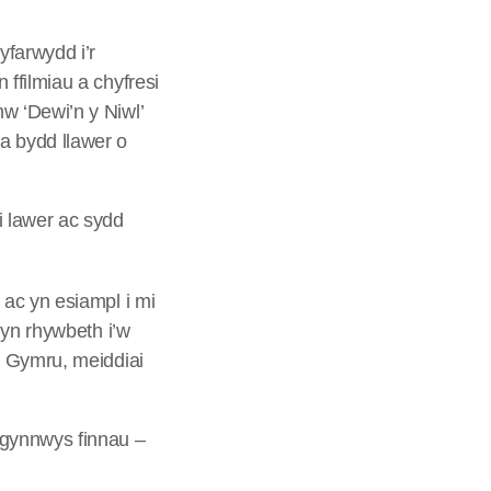
yfarwydd i’r
ffilmiau a chyfresi
w ‘Dewi’n y Niwl’
a bydd llawer o
 lawer ac sydd
 ac yn esiampl i mi
 yn rhywbeth i’w
i Gymru, meiddiai
 gynnwys finnau –