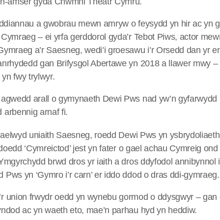
awn-amser gyda Chwmni Theatr Cymru.
wyddiannau a gwobrau mewn amryw o feysydd yn hir ac yn g
 Cymraeg – ei yrfa gerddorol gyda’r Tebot Piws, actor mewn 
Gymraeg a’r Saesneg, wedi’i groesawu i’r Orsedd dan yr en
anrhydedd gan Brifysgol Abertawe yn 2018 a llawer mwy – 
 yn fwy trylwyr.
m agwedd arall o gymynaeth Dewi Pws nad yw’n gyfarwydd i
arbennig arnaf fi.
 o aelwyd uniaith Saesneg, roedd Dewi Pws yn ysbrydoliaeth
a doedd ‘Cymreictod’ jest yn fater o gael achau Cymreig ond
 Ymgyrchydd brwd dros yr iaith a dros ddyfodol annibynnol 
 Pws yn ‘Gymro i’r carn’ er iddo ddod o dras ddi-gymraeg.
’r union frwydr oedd yn wynebu gormod o ddysgwyr – gan
yndod ac yn waeth eto, mae’n parhau hyd yn heddiw.