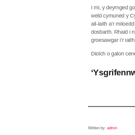
I mi, y deyrnged g
weld cymuned y Cy
ail-iaith a’r miloe
dosbarth. Rhaid i n
groesawgar i’r iai
Diolch o galon cen
‘Ysgrifenn
Written by:
admin