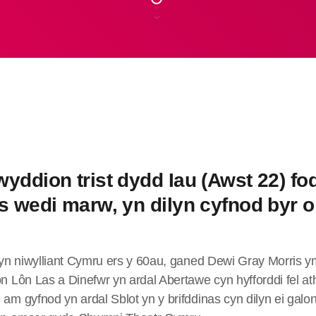
yddion trist dydd Iau (Awst 22) fo
s wedi marw, yn dilyn cyfnod byr o
yn niwylliant Cymru ers y 60au, ganed Dewi Gray Morris 
 Lôn Las a Dinefwr yn ardal Abertawe cyn hyfforddi fel a
m gyfnod yn ardal Sblot yn y brifddinas cyn dilyn ei galo