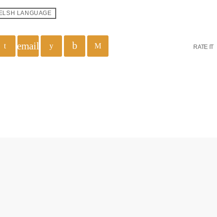
ELSH LANGUAGE
email
RATE IT